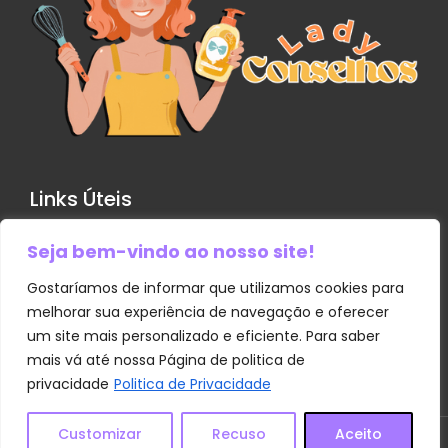
Links Úteis
Seja bem-vindo ao nosso site!
Contato
Política de Privacidade
Gostaríamos de informar que utilizamos cookies para
melhorar sua experiência de navegação e oferecer
Sobre Nós
um site mais personalizado e eficiente. Para saber
Termos e Condições
mais vá até nossa Página de politica de
Transparência
privacidade
Politica de Privacidade
Customizar
Recuso
Aceito
© 2025
Lady Conselhos