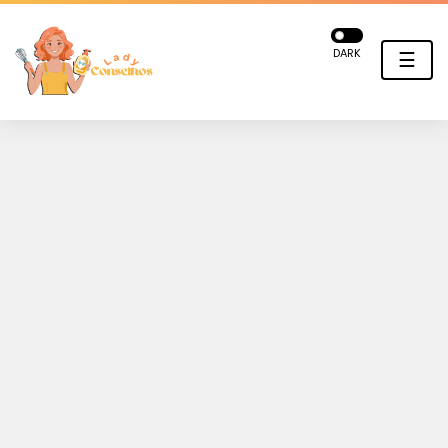
DARK
☰