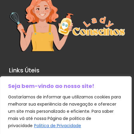
Links Úteis
Seja bem-vindo ao nosso site!
Contato
Política de Privacidade
Gostaríamos de informar que utilizamos cookies para
melhorar sua experiência de navegação e oferecer
Sobre Nós
um site mais personalizado e eficiente. Para saber
Termos e Condições
mais vá até nossa Página de politica de
Transparência
privacidade
Politica de Privacidade