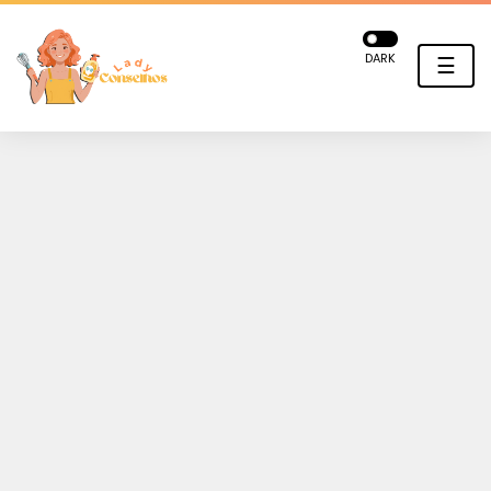
DARK
☰