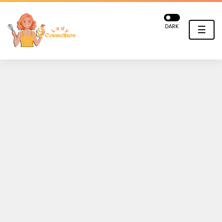
DARK
☰