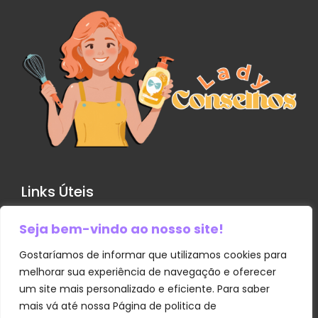
Links Úteis
Seja bem-vindo ao nosso site!
Contato
Política de Privacidade
Gostaríamos de informar que utilizamos cookies para
melhorar sua experiência de navegação e oferecer
Sobre Nós
um site mais personalizado e eficiente. Para saber
Termos e Condições
mais vá até nossa Página de politica de