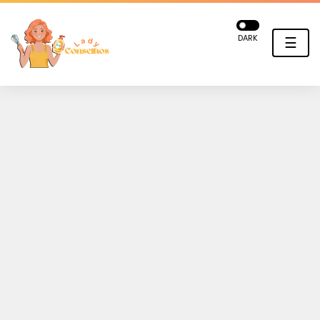
DARK
☰