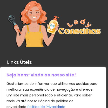
Links Úteis
Seja bem-vindo ao nosso site!
Contato
Política de Privacidade
Gostaríamos de informar que utilizamos cookies para
melhorar sua experiência de navegação e oferecer
Sobre Nós
um site mais personalizado e eficiente. Para saber
Termos e Condições
mais vá até nossa Página de politica de
privacidade
Politica de Privacidade
Transparência