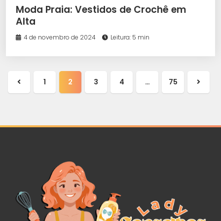
Moda Praia: Vestidos de Crochê em
Alta
4 de novembro de 2024
Leitura: 5 min
1
2
3
4
…
75
Página
Próxi
anterior
págin