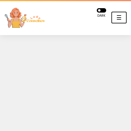
DARK
☰