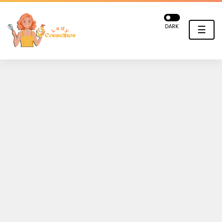
DARK
☰