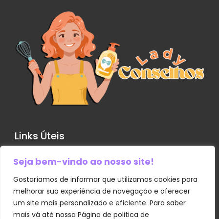
Links Úteis
Seja bem-vindo ao nosso site!
Contato
Política de Privacidade
Gostaríamos de informar que utilizamos cookies para
melhorar sua experiência de navegação e oferecer
Sobre Nós
um site mais personalizado e eficiente. Para saber
Termos e Condições
mais vá até nossa Página de politica de