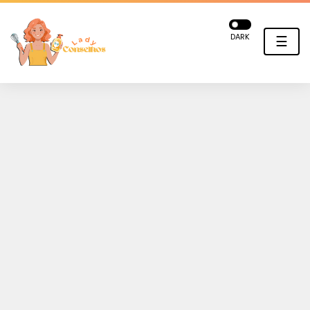
DARK
☰