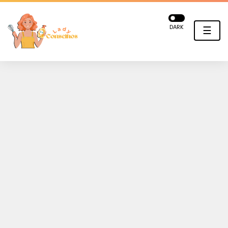
DARK
☰