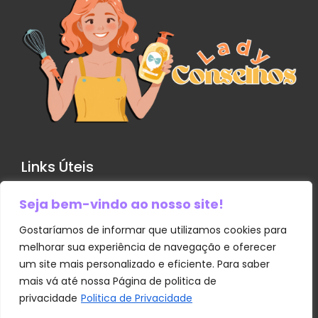
Links Úteis
Seja bem-vindo ao nosso site!
Contato
Política de Privacidade
Gostaríamos de informar que utilizamos cookies para
melhorar sua experiência de navegação e oferecer
Sobre Nós
um site mais personalizado e eficiente. Para saber
Termos e Condições
mais vá até nossa Página de politica de
privacidade
Politica de Privacidade
Transparência