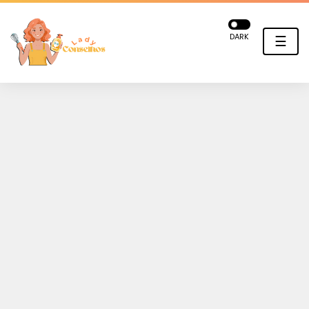
DARK
☰