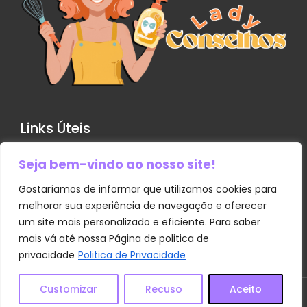
Links Úteis
Seja bem-vindo ao nosso site!
Contato
Política de Privacidade
Gostaríamos de informar que utilizamos cookies para
melhorar sua experiência de navegação e oferecer
Sobre Nós
um site mais personalizado e eficiente. Para saber
Termos e Condições
mais vá até nossa Página de politica de
privacidade
Politica de Privacidade
Transparência
Customizar
Recuso
Aceito
© 2025
Lady Conselhos