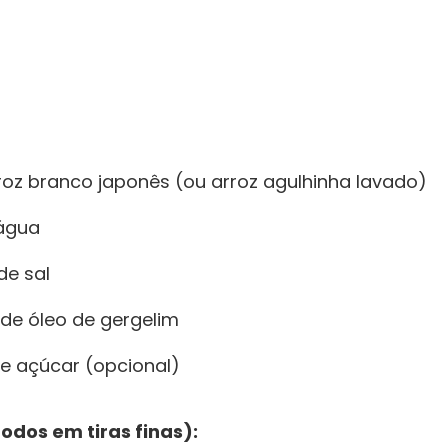
rroz branco japonês (ou arroz agulhinha lavado)
 água
de sal
 de óleo de gergelim
de açúcar (opcional)
todos em tiras finas):