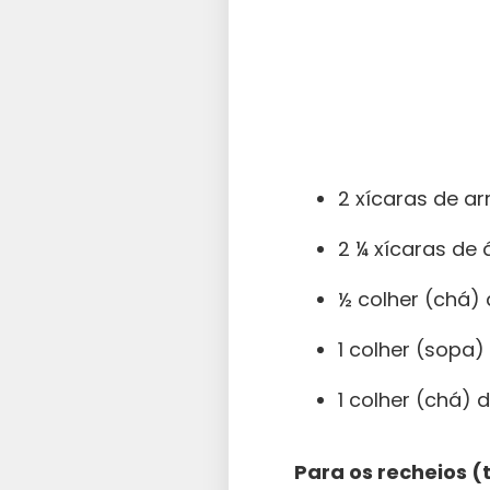
2 xícaras de a
2 ¼ xícaras de
½ colher (chá) 
1 colher (sopa)
1 colher (chá) 
Para os recheios (