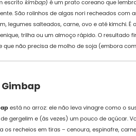
 escrito
kimbap
) é um prato coreano que lembr
ente. São rolinhos de algas nori recheados com 
m, legumes salteados, carne, ovo e até kimchi. É 
uenique, trilha ou um almoço rápido. O resultado f
 e que não precisa de molho de soja (embora com
r Gimbap
bap
está no arroz: ele não leva vinagre como o s
o de gergelim e (às vezes) um pouco de açúcar. V
a os recheios em tiras – cenoura, espinafre, carn