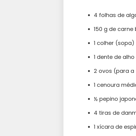
4 folhas de al
150 g de carne
1 colher (sopa)
1 dente de alho
2 ovos (para a
1 cenoura médi
½ pepino japo
4 tiras de dan
1 xícara de es