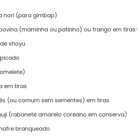
ga nori (para gimbap)
 bovina (maminha ou patinho) ou frango em tiras 
 de shoyu
 picado
 omelete)
a em tiras
nês (ou comum sem sementes) em tiras
muji (rabanete amarelo coreano em conserva)
pinafre branqueado