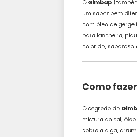
O
Gimbap
(também
um sabor bem difer
com óleo de gergeli
para lancheira, piq
colorido, saboroso
Como faze
O segredo do
Gim
mistura de sal, óle
sobre a alga, arrum