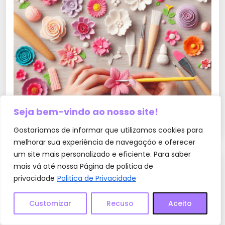
Como Fazer Flores de Pasta Americana: Guia
Seja bem-vindo ao nosso site!
Passo a Passo para Confeitaria Artística
Gostaríamos de informar que utilizamos cookies para
melhorar sua experiência de navegação e oferecer
um site mais personalizado e eficiente. Para saber
mais vá até nossa Página de politica de
0 Comentários
privacidade
Politica de Privacidade
Deixe um comentário
Customizar
Recuso
Aceito
O seu endereço de e-mail não será publicado.