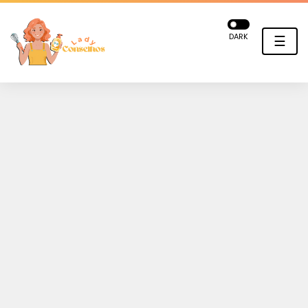
DARK
☰