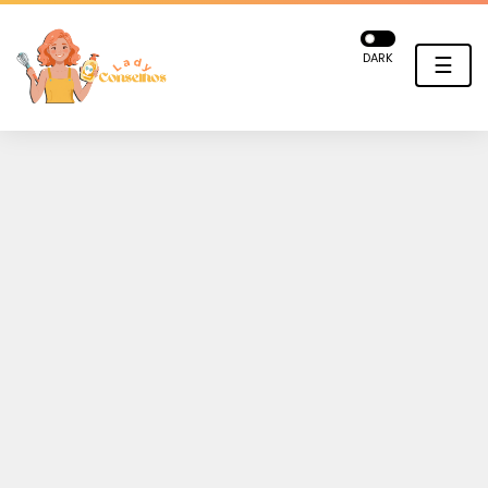
DARK
☰