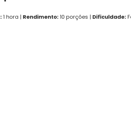
:
1 hora |
Rendimento:
10 porções |
Dificuldade:
F