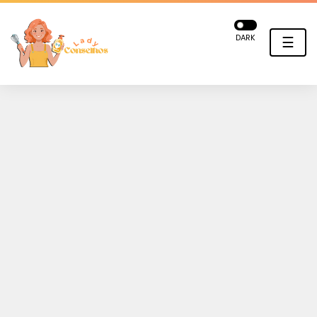
DARK
☰