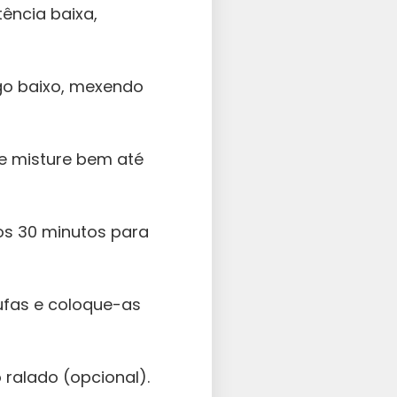
ência baixa,
go baixo, mexendo
) e misture bem até
os 30 minutos para
fas e coloque-as
ralado (opcional).