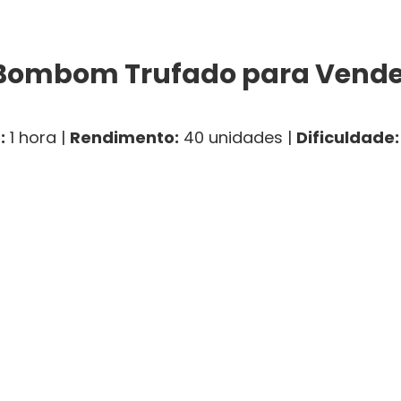
 Bombom Trufado para Vende
:
1 hora |
Rendimento:
40 unidades |
Dificuldade: