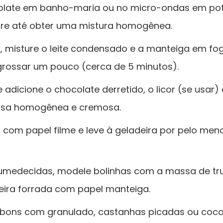
olate em banho-maria ou no micro-ondas em pot
e até obter uma mistura homogênea.
 misture o leite condensado e a manteiga em fo
rossar um pouco (cerca de 5 minutos).
e adicione o chocolate derretido, o licor (se usar
sa homogênea e cremosa.
com papel filme e leve à geladeira por pelo men
medecidas, modele bolinhas com a massa de tru
ira forrada com papel manteiga.
ons com granulado, castanhas picadas ou coco 