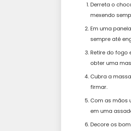
Derreta o choc
mexendo sempr
Em uma panela,
sempre até eng
Retire do fogo 
obter uma mas
Cubra a massa 
firmar.
Com as mãos u
em uma assade
Decore os bomb