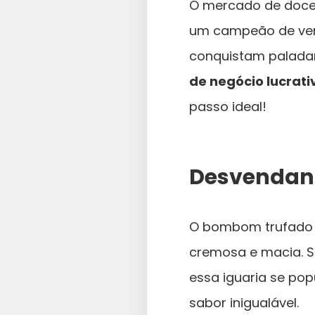
O mercado de doces
um campeão de vend
conquistam paladar
de negócio lucrati
passo ideal!
Desvendand
O bombom trufado 
cremosa e macia. Su
essa iguaria se pop
sabor inigualável.