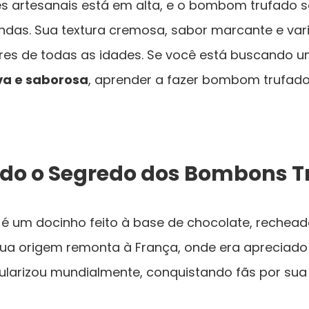
 artesanais está em alta, e o bombom trufado 
as. Sua textura cremosa, sabor marcante e var
es de todas as idades. Se você está buscando 
va e saborosa
, aprender a fazer bombom trufado
o o Segredo dos Bombons T
é um docinho feito à base de chocolate, reche
a origem remonta à França, onde era apreciado p
ularizou mundialmente, conquistando fãs por sua 