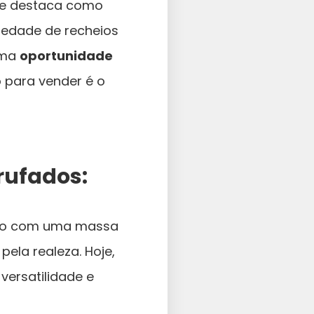
se destaca como
iedade de recheios
uma
oportunidade
 para vender é o
rufados:
ado com uma massa
ela realeza. Hoje,
versatilidade e