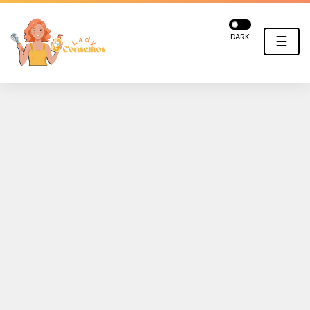
DARK
☰