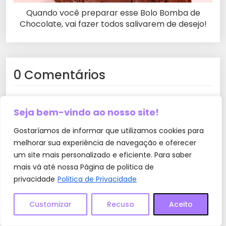
Quando você preparar esse Bolo Bomba de
Chocolate, vai fazer todos salivarem de desejo!
0 Comentários
Deixe um comentário
Seja bem-vindo ao nosso site!
O seu endereço de e-mail não será publicado.
Gostaríamos de informar que utilizamos cookies para
Campos obrigatórios são marcados com
*
melhorar sua experiência de navegação e oferecer
Comentário
*
um site mais personalizado e eficiente. Para saber
mais vá até nossa Página de politica de
privacidade
Politica de Privacidade
Customizar
Recuso
Aceito