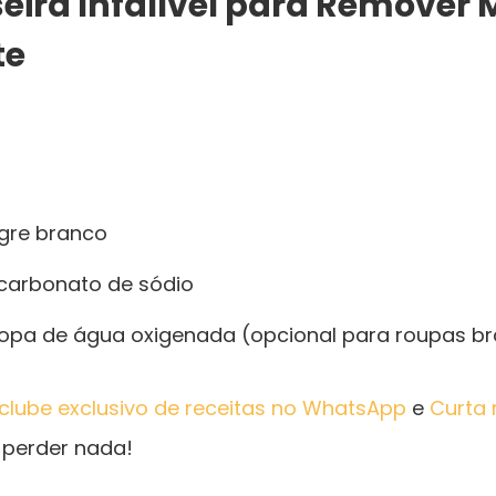
seira Infalível para Remover
te
agre branco
icarbonato de sódio
sopa de água oxigenada (opcional para roupas b
clube exclusivo de receitas no WhatsApp
e
Curta 
perder nada!