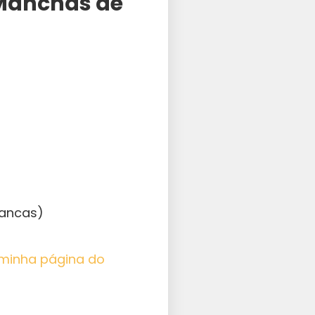
 Manchas de
rancas)
minha página do