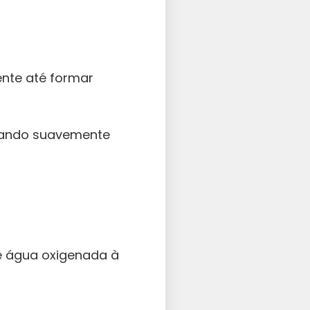
ente até formar
gando suavemente
e água oxigenada à