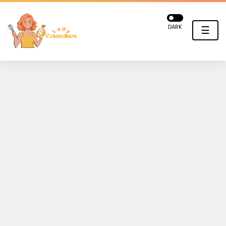
DARK
☰