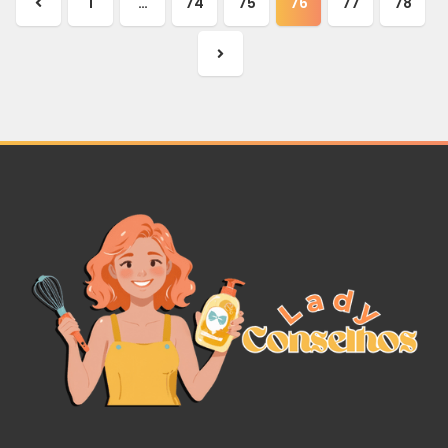
1
…
74
75
76
77
78
Página
anterior
Próxima
página