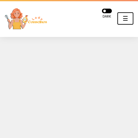
DARK
☰