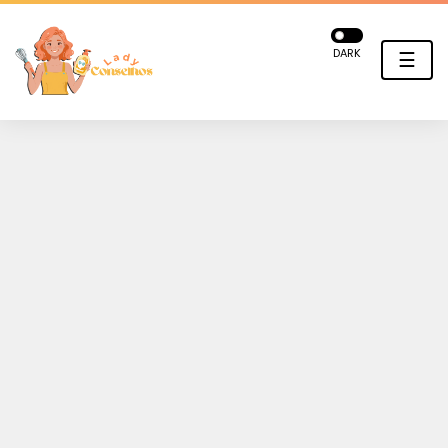
DARK
☰