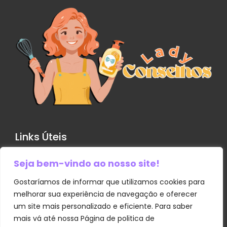
Links Úteis
Seja bem-vindo ao nosso site!
Contato
Política de Privacidade
Gostaríamos de informar que utilizamos cookies para
melhorar sua experiência de navegação e oferecer
Sobre Nós
um site mais personalizado e eficiente. Para saber
Termos e Condições
mais vá até nossa Página de politica de