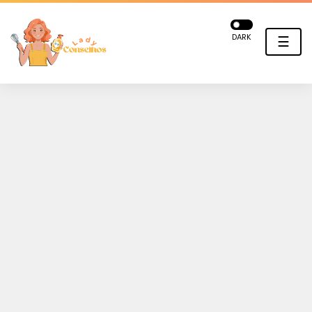
DARK
☰