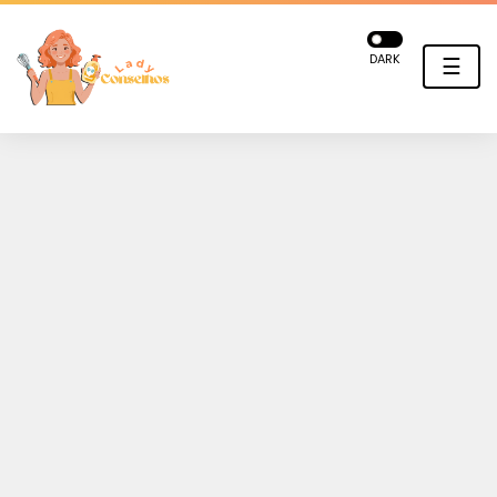
DARK
☰