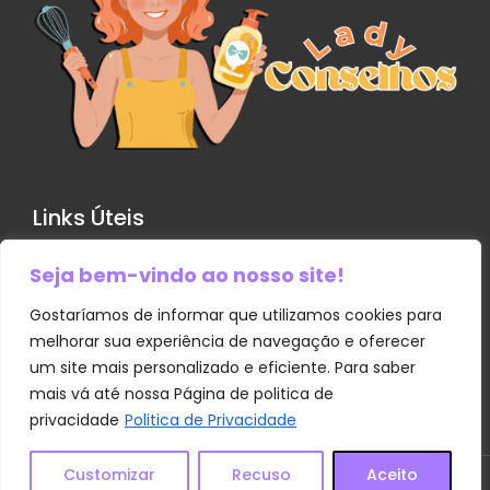
Links Úteis
Seja bem-vindo ao nosso site!
Contato
Política de Privacidade
Gostaríamos de informar que utilizamos cookies para
melhorar sua experiência de navegação e oferecer
Sobre Nós
um site mais personalizado e eficiente. Para saber
Termos e Condições
mais vá até nossa Página de politica de
Transparência
privacidade
Politica de Privacidade
Customizar
Recuso
Aceito
© 2025
Lady Conselhos