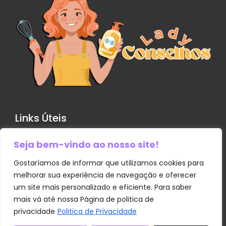
Links Úteis
Seja bem-vindo ao nosso site!
Contato
Política de Privacidade
Gostaríamos de informar que utilizamos cookies para
melhorar sua experiência de navegação e oferecer
Sobre Nós
um site mais personalizado e eficiente. Para saber
Termos e Condições
mais vá até nossa Página de politica de
privacidade
Politica de Privacidade
Transparência