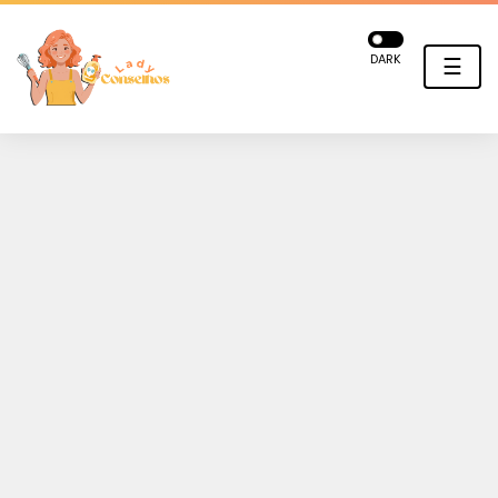
DARK
☰