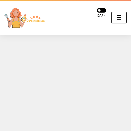
DARK
☰