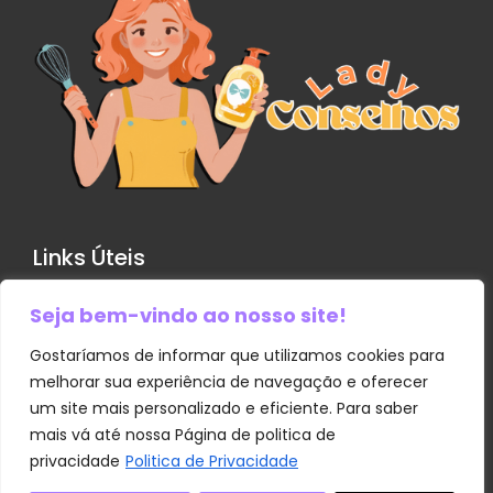
Links Úteis
Seja bem-vindo ao nosso site!
Contato
Política de Privacidade
Gostaríamos de informar que utilizamos cookies para
melhorar sua experiência de navegação e oferecer
Sobre Nós
um site mais personalizado e eficiente. Para saber
Termos e Condições
mais vá até nossa Página de politica de
privacidade
Politica de Privacidade
Transparência