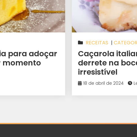
RECEITAS
|
CATEGOR
ia para adoçar
Caçarola itali
er momento
derrete na boc
irresistível
18 de abril de 2024
L