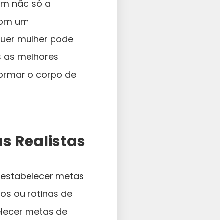
am não só a
 com um
quer mulher pode
s as melhores
formar o corpo de
s Realistas
l estabelecer metas
os ou rotinas de
elecer metas de