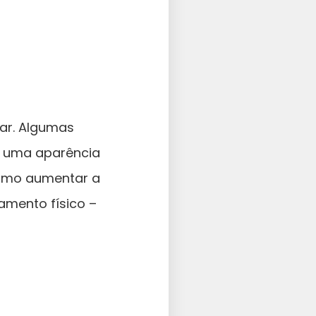
çar. Algumas
m uma aparência
como aumentar a
amento físico –