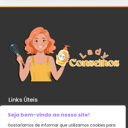
Links Úteis
Seja bem-vindo ao nosso site!
Contato
Política de Privacidade
Gostaríamos de informar que utilizamos cookies para