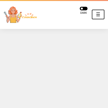
DARK
☰