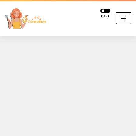
DARK
☰