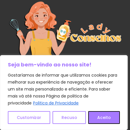
Seja bem-vindo ao nosso site!
Links Úteis
Gostaríamos de informar que utilizamos cookies para
melhorar sua experiência de navegação e oferecer
um site mais personalizado e eficiente. Para saber
Contato
mais vá até nossa Página de politica de
Política de Privacidade
privacidade
Politica de Privacidade
Sobre Nós
Customizar
Recuso
Aceito
Termos e Condições
Transparência