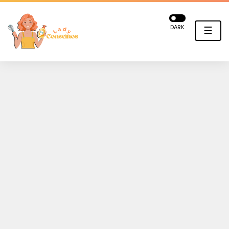
DARK
☰