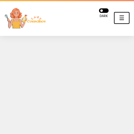
DARK
☰