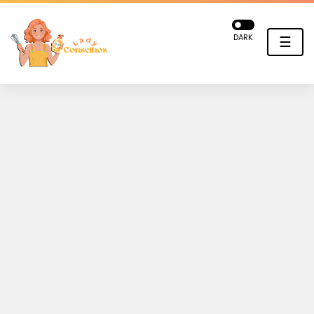
DARK
☰