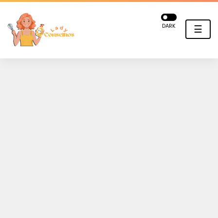
DARK
☰