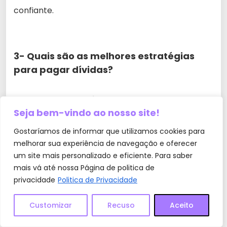
confiante.
3- Quais são as melhores estratégias
para pagar dívidas?
As melhores estratégias incluem priorizar o
Seja bem-vindo ao nosso site!
pagamento de dívidas com juros altos, consolidar
Gostaríamos de informar que utilizamos cookies para
dívidas, ou transferir saldos para cartões com
melhorar sua experiência de navegação e oferecer
taxas de juros menores.
um site mais personalizado e eficiente. Para saber
mais vá até nossa Página de politica de
privacidade
Politica de Privacidade
4- O que fazer se estou próxima da
Customizar
Recuso
Aceito
aposentadoria e ainda não me planejei?