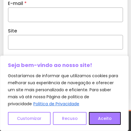
E-mail
*
Site
Seja bem-vindo ao nosso site!
Salvar meus dados neste navegador para a
próxima vez que eu comentar.
Gostaríamos de informar que utilizamos cookies para
melhorar sua experiência de navegação e oferecer
um site mais personalizado e eficiente. Para saber
mais vá até nossa Página de politica de
privacidade
Politica de Privacidade
Customizar
Recuso
Aceito