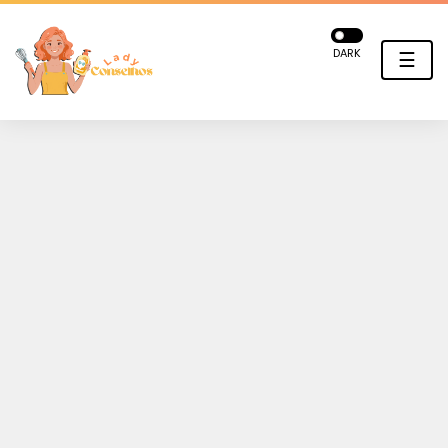
DARK
☰