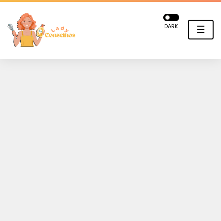
DARK
☰