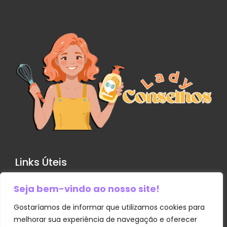
Links Úteis
Seja bem-vindo ao nosso site!
Contato
Política de Privacidade
Gostaríamos de informar que utilizamos cookies para
melhorar sua experiência de navegação e oferecer
Sobre Nós