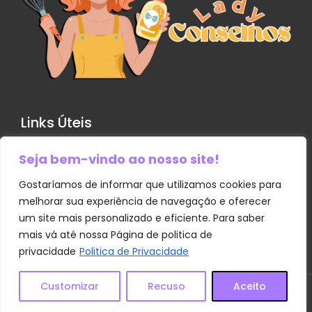
Links Úteis
Seja bem-vindo ao nosso site!
Contato
Política de Privacidade
Gostaríamos de informar que utilizamos cookies para
melhorar sua experiência de navegação e oferecer
Sobre Nós
um site mais personalizado e eficiente. Para saber
Termos e Condições
mais vá até nossa Página de politica de
privacidade
Politica de Privacidade
Transparência
Customizar
Recuso
Aceito
© 2025
Lady Conselhos