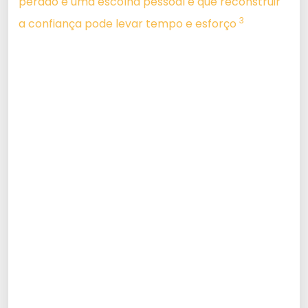
perdão é uma escolha pessoal e que reconstruir
3
a confiança pode levar tempo e esforço