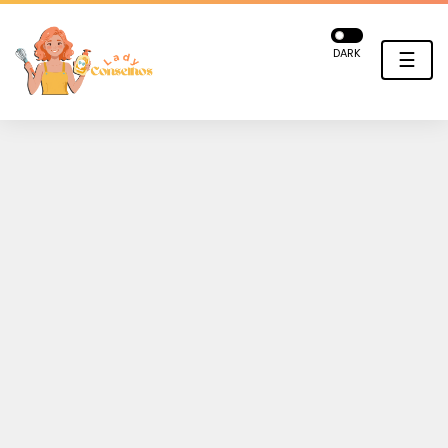
DARK
☰