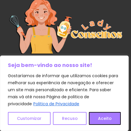
Seja bem-vindo ao nosso site!
Links Úteis
Gostaríamos de informar que utilizamos cookies para
melhorar sua experiência de navegação e oferecer
Contato
um site mais personalizado e eficiente. Para saber
mais vá até nossa Página de politica de
Política de Privacidade
privacidade
Politica de Privacidade
Sobre Nós
Termos e Condições
Customizar
Recuso
Aceito
Transparência