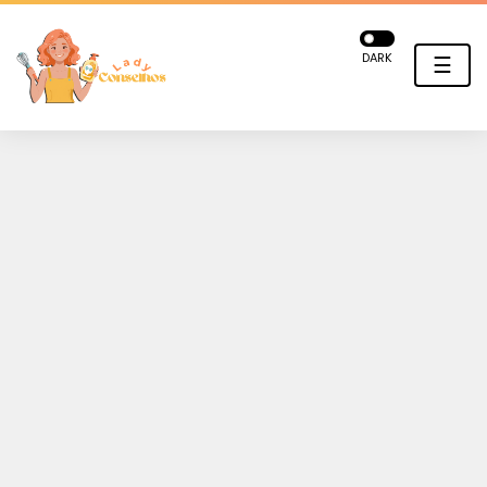
DARK
☰