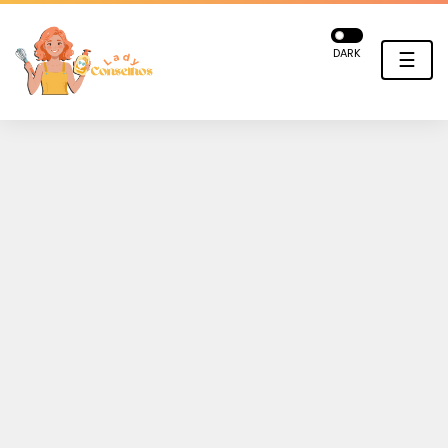
DARK
☰