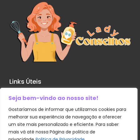
Links Úteis
Seja bem-vindo ao nosso site!
Contato
Política de Privacidade
Gostaríamos de informar que utilizamos cookies para
melhorar sua experiência de navegação e oferecer
Sobre Nós
um site mais personalizado e eficiente. Para saber
Termos e Condições
mais vá até nossa Página de politica de
Transparência
privacidade
Politica de Privacidade