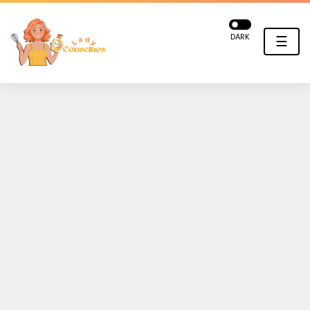
DARK
☰