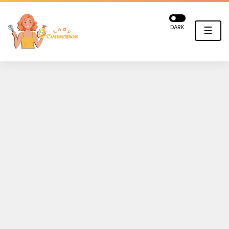
DARK
☰