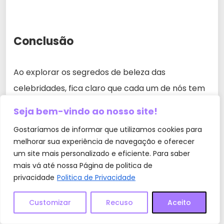
Conclusão
Ao explorar os segredos de beleza das
celebridades, fica claro que cada um de nós tem
necessidades e preferências únicas. Embora seja
Seja bem-vindo ao nosso site!
interessante se inspirar nas rotinas e práticas das
Gostaríamos de informar que utilizamos cookies para
celebridades, é essencial adaptá-las ao seu
melhorar sua experiência de navegação e oferecer
próprio estilo de vida e personalidade. A busca
um site mais personalizado e eficiente. Para saber
mais vá até nossa Página de politica de
pela beleza e bem-estar vai além de seguir
privacidade
Politica de Privacidade
tendências e truques populares; envolve também
cuidar da saúde física e mental.
Customizar
Recuso
Aceito