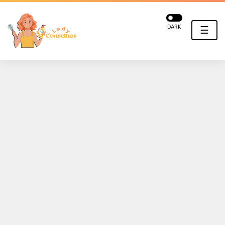
DARK
☰