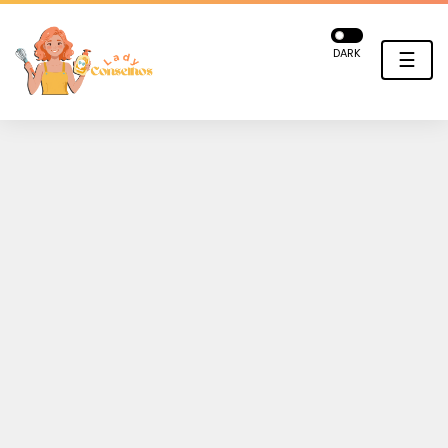
DARK
☰