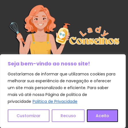
Seja bem-vindo ao nosso site!
Gostaríamos de informar que utilizamos cookies para
Links Úteis
melhorar sua experiência de navegação e oferecer
um site mais personalizado e eficiente. Para saber
Contato
mais vá até nossa Página de politica de
privacidade
Politica de Privacidade
Política de Privacidade
Sobre Nós
Customizar
Recuso
Aceito
Termos e Condições