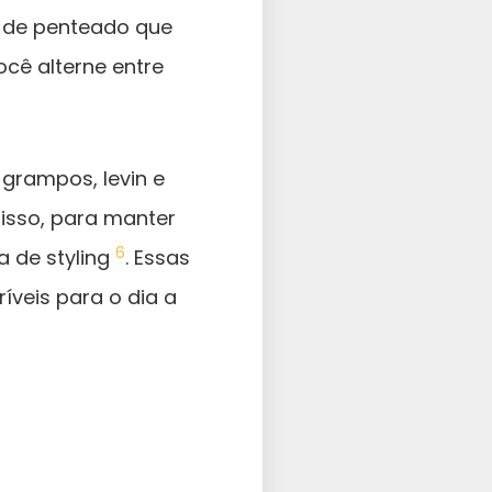
po de penteado que
ocê alterne entre
 grampos, levin e
disso, para manter
6
a de styling
. Essas
veis para o dia a