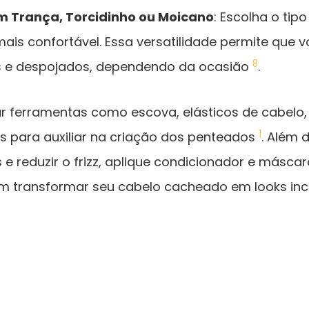
m Trança, Torcidinho ou Moicano
: Escolha o ti
mais confortável. Essa versatilidade permite que v
8
s e despojados, dependendo da ocasião
.
ar ferramentas como escova, elásticos de cabelo,
1
s para auxiliar na criação dos penteados
. Além 
 e reduzir o frizz, aplique condicionador e máscar
m transformar seu cabelo cacheado em looks incrí