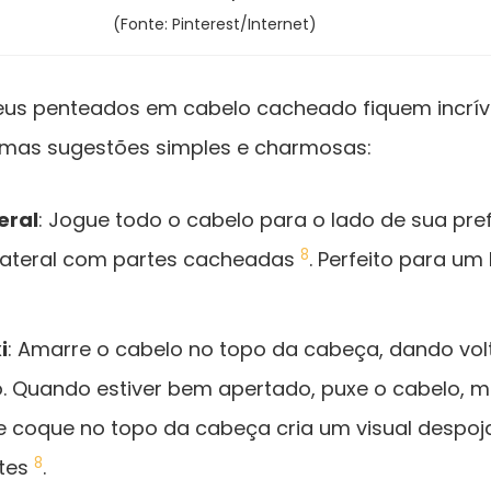
(Fonte: Pinterest/Internet)
seus penteados em cabelo cacheado fiquem incríve
gumas sugestões simples e charmosas:
eral
: Jogue todo o cabelo para o lado de sua pre
8
 lateral com partes cacheadas
. Perfeito para um
i
: Amarre o cabelo no topo da cabeça, dando vol
. Quando estiver bem apertado, puxe o cabelo, m
te coque no topo da cabeça cria um visual despoja
8
ntes
.