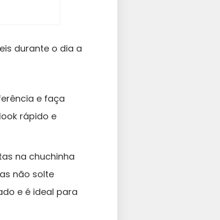
is durante o dia a
ferência e faça
 look rápido e
tas na chuchinha
as não solte
do e é ideal para