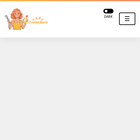
DARK
☰