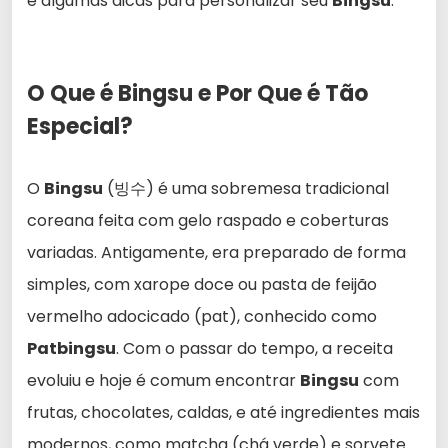
e algumas dicas para personalizar seu
Bingsu
.
O Que é Bingsu e Por Que é Tão
Especial?
O
Bingsu
(빙수) é uma sobremesa tradicional
coreana feita com gelo raspado e coberturas
variadas. Antigamente, era preparado de forma
simples, com xarope doce ou pasta de feijão
vermelho adocicado (pat), conhecido como
Patbingsu
. Com o passar do tempo, a receita
evoluiu e hoje é comum encontrar
Bingsu
com
frutas, chocolates, caldas, e até ingredientes mais
modernos, como matcha (chá verde) e sorvete.