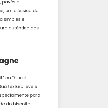
, pavês e
e, um clássico da
a simples e
tura autêntica dos
pagne
 ou “biscuit
Sua textura leve e
especialmente para
de do biscoito