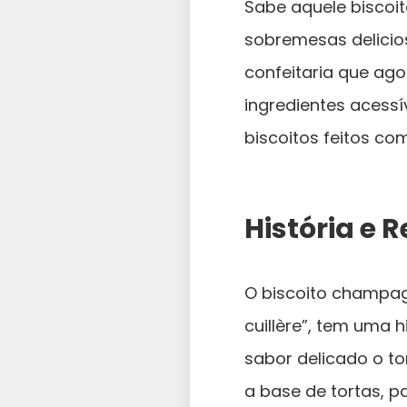
Sabe aquele biscoit
sobremesas delicio
confeitaria que ag
ingredientes acessí
biscoitos feitos co
História e
O biscoito champag
cuillère”, tem uma h
sabor delicado o to
a base de tortas, p