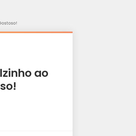
Gostoso!
lzinho ao
so!