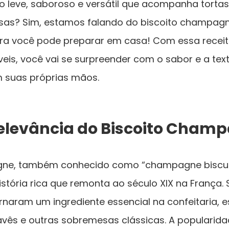
o leve, saboroso e versátil que acompanha tortas
sas? Sim, estamos falando do biscoito champagn
ora você pode preparar em casa! Com essa receit
veis, você vai se surpreender com o sabor e a tex
m suas próprias mãos.
 Relevância do Biscoito Cham
ne, também conhecido como “champagne biscuit”
istória rica que remonta ao século XIX na França. 
rnaram um ingrediente essencial na confeitaria, 
avês e outras sobremesas clássicas. A popularida