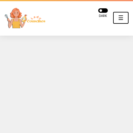
DARK
☰