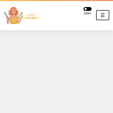
DARK
☰