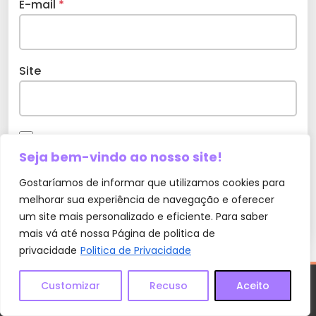
E-mail
*
Site
Seja bem-vindo ao nosso site!
Salvar meus dados neste navegador para a
próxima vez que eu comentar.
Gostaríamos de informar que utilizamos cookies para
melhorar sua experiência de navegação e oferecer
um site mais personalizado e eficiente. Para saber
mais vá até nossa Página de politica de
privacidade
Politica de Privacidade
Customizar
Recuso
Aceito