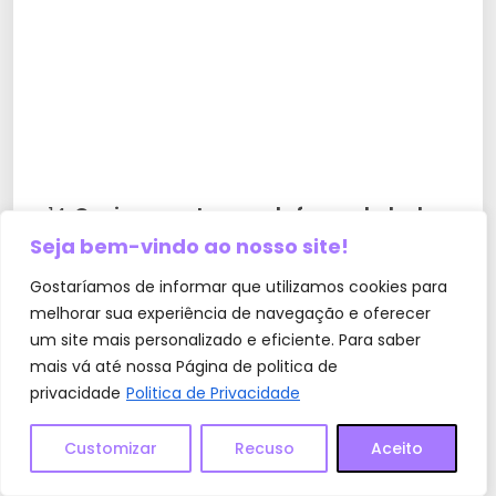
Quais as vantagens de fazer o bolo de
Seja bem-vindo ao nosso site!
carne com antecedência?
Gostaríamos de informar que utilizamos cookies para
melhorar sua experiência de navegação e oferecer
É uma ótima opção para economizar tempo e
um site mais personalizado e eficiente. Para saber
organizar as refeições da semana.
mais vá até nossa Página de politica de
privacidade
Politica de Privacidade
Customizar
Recuso
Aceito
O bolo de carne é uma boa opção para