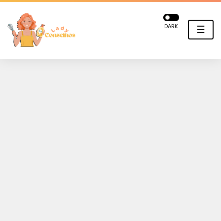
DARK
☰