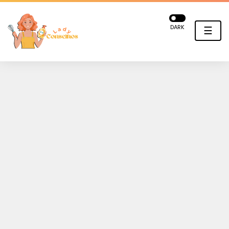
DARK
☰