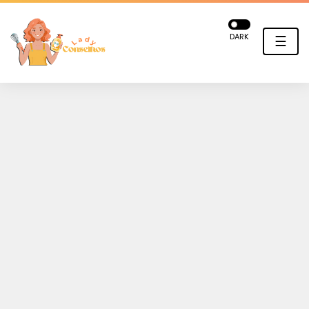
DARK
☰