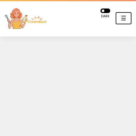
DARK
☰