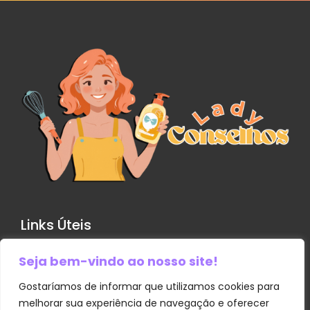
Links Úteis
Seja bem-vindo ao nosso site!
Contato
Política de Privacidade
Gostaríamos de informar que utilizamos cookies para
melhorar sua experiência de navegação e oferecer
Sobre Nós